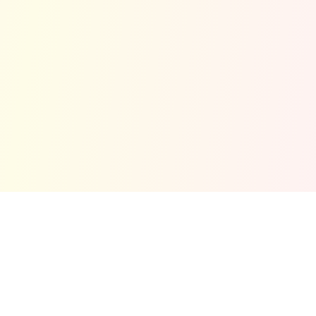
Tentang Kami
Masjid Jamek Cina Muslim Klang ialah sebuah masjid
komuniti yang menyambut kehadiran semua Muslim di