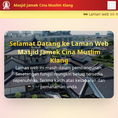
Masjid Jamek Cina Muslim Klang
🚧 Laman web ini masi
Selamat Datang ke Laman Web
Masjid Jamek Cina Muslim
Klang
Laman web ini masih dalam pembangunan.
Sesetengah fungsi mungkin belum tersedia
sepenuhnya. Terima kasih atas kesabaran dan
pemahaman anda.