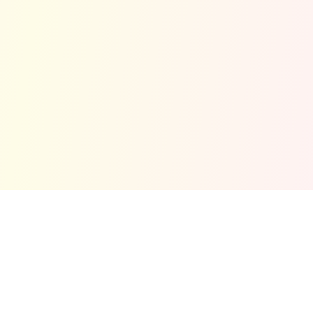
Tentang Kami
Masjid Jamek Cina Muslim Klang ialah sebuah masjid
komuniti yang menyambut kehadiran semua Muslim di