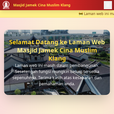
Masjid Jamek Cina Muslim Klang
🚧 Laman web ini masih
Selamat Datang ke Laman Web
Masjid Jamek Cina Muslim
Klang
Laman web ini masih dalam pembangunan.
Sesetengah fungsi mungkin belum tersedia
sepenuhnya. Terima kasih atas kesabaran dan
pemahaman anda.