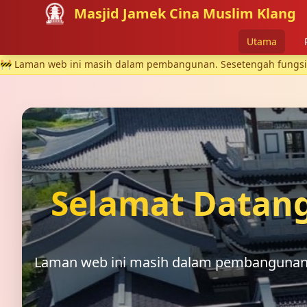
Masjid Jamek Cina Muslim Klang
Utama
🚧 Laman web ini masih dalam pembangunan. Sesetengah fungsi m
Selamat Datang
Laman web ini masih dalam pembangunan. 