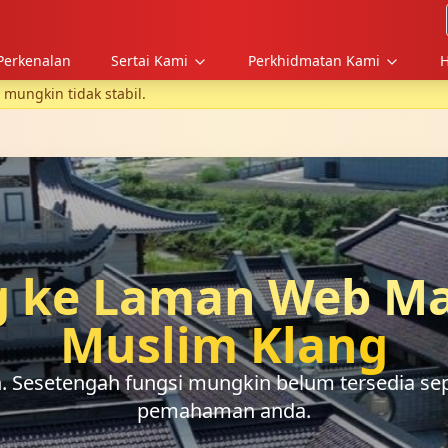
Perkenalan
Sertai Kami
Perkhidmatan Kami
H
ungkin tidak stabil.
 ke Laman Web Ma
Muslim Klang
Sesetengah fungsi mungkin belum tersedia sep
pemahaman anda.