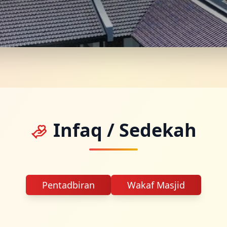
Infaq / Sedekah
Pentadbiran
Wakaf Masjid