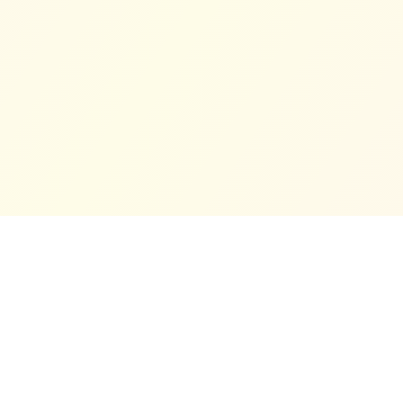
Tentang Kami
Masjid Jamek Cina Muslim Klang ialah sebuah masjid