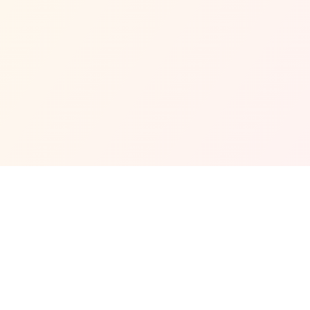
Waktu Operasi Masjid
Setiap Hari:
6.00am - 10.00pm