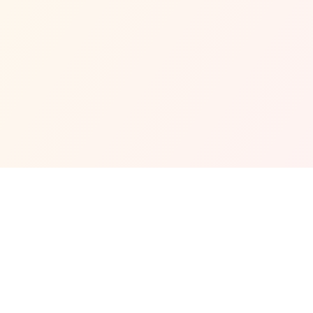
Waktu Operasi Masjid
Setiap Hari:
6.00am - 10.00pm