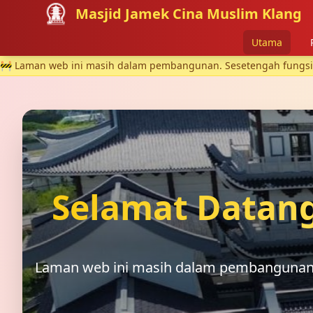
Masjid Jamek Cina Muslim Klang
Utama
🚧 Laman web ini masih dalam pembangunan. Sesetengah fungsi m
Selamat Datang
Laman web ini masih dalam pembangunan. 