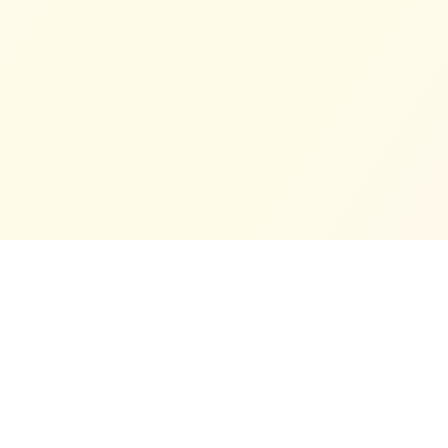
Tentang Kami
Masjid Jamek Cina Muslim Klang ialah sebuah masjid