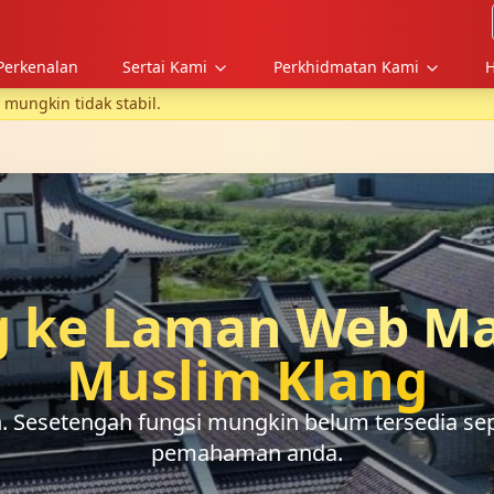
Perkenalan
Sertai Kami
Perkhidmatan Kami
H
ungkin tidak stabil.
 ke Laman Web Ma
Muslim Klang
Sesetengah fungsi mungkin belum tersedia sep
pemahaman anda.