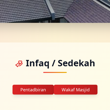
Infaq / Sedekah
Pentadbiran
Wakaf Masjid