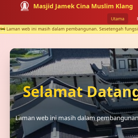
Masjid Jamek Cina Muslim Klang
Utama
🚧 Laman web ini masih dalam pembangunan. Sesetengah fungsi m
Selamat Datang
Laman web ini masih dalam pembangunan. 