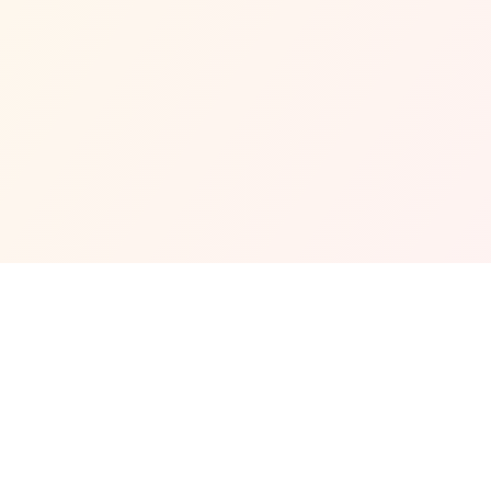
Waktu Operasi Masjid
Setiap Hari:
6.00am - 10.00pm