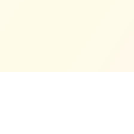
Tentang Kami
Masjid Jamek Cina Muslim Klang ialah sebuah masjid