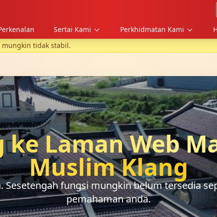
Perkenalan
Sertai Kami
Perkhidmatan Kami
H
ungkin tidak stabil.
 ke Laman Web Ma
Muslim Klang
Sesetengah fungsi mungkin belum tersedia sep
pemahaman anda.