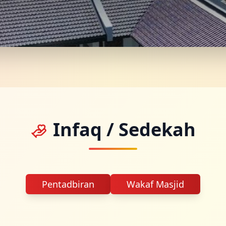
Infaq / Sedekah
Pentadbiran
Wakaf Masjid